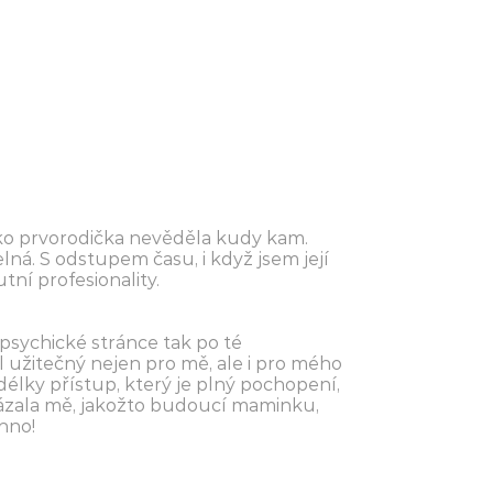
ako prvorodička nevěděla kudy kam.
ná. S odstupem času, i když jsem její
tní profesionality.
psychické stránce tak po té
 užitečný nejen pro mě, ale i pro mého
délky přístup, který je plný pochopení,
okázala mě, jakožto budoucí maminku,
hno!