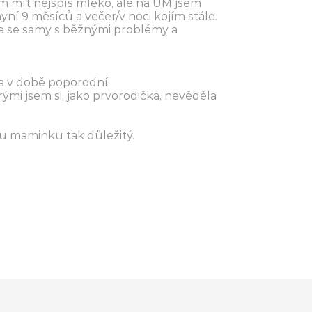
vám mít nejspíš mléko, ale na UM jsem
yní 9 měsíců a večer/v noci kojím stále.
te se samy s běžnými problémy a
a v době poporodní.
ými jsem si, jako prvorodička, nevěděla
vou maminku tak důležitý.