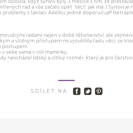
sem oslovila, když synovi byly 3 měsíce s tím, že přestá
řených rad a vše začalo opět “téct“ jak má :) Synovi je n
roblémy s laktací Adélku jedině doporučuji!!! Netrap
moudrými radami nejen v době těhotenství, ale zejmén
kým a vlídným přístupem mi vysvětlila řadu věcí, se kter
ým postupem.
 v sebe sama v roli maminky.
y nescházel lidský a citlivý rozměr, který je pro čerst
S D Í L E T N A :