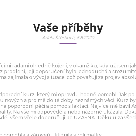
Vaše příběhy
Adéla Štěrbová, 6.8.2020
cími radami ohledně kojení, v okamžiku, kdy už jsem j
 prodlení, její doporučení byla jednoduchá a srozumitel
 zajímala o vývoj situace, což považuji za projev absolu
edporodní kurz, který mi opravdu hodně pomohl. Jak po 
tu nových a pro mě do té doby neznámých věcí. Kurz byl
na poporodní péči a pomoc s laktací. Nejvíce mě bavil A
ionality. Na vše mi odpověděla nebo názorně ukázala. D
 Adél všem vřele doporučuji. Je ÚŽASNÁ!! Děkuju za všec
 pomohla a zároveň uklidnila v roli matky!