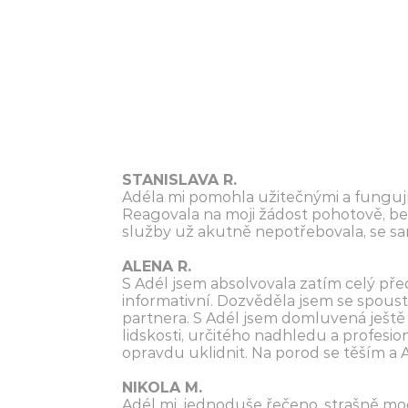
STANISLAVA R.
Adéla mi pomohla užitečnými a fungují
Reagovala na moji žádost pohotově, bez
služby už akutně nepotřebovala, se sama
ALENA R.
S Adél jsem absolvovala zatím celý př
informativní. Dozvěděla jsem se spous
partnera. S Adél jsem domluvená ještě 
lidskosti, určitého nadhledu a profes
opravdu uklidnit. Na porod se těším a
NIKOLA M.
Adél mi, jednoduše řečeno, strašně moc