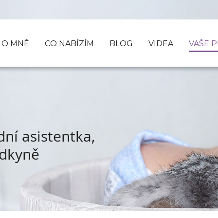
O MNĚ
CO NABÍZÍM
BLOG
VIDEA
VAŠE 
dní asistentka,
adkyně