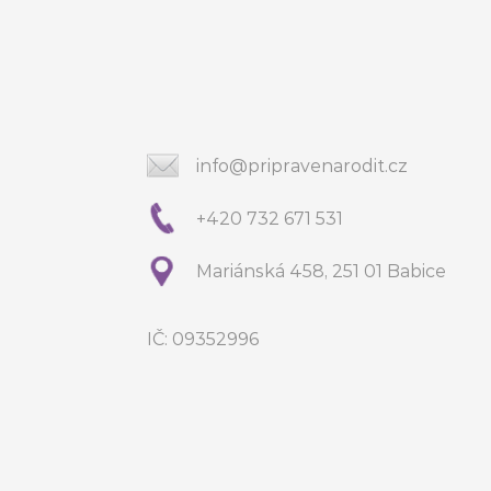
info@pripravenarodit.cz
+420 732 671 531
Mariánská 458, 251 01 Babice
IČ: 09352996