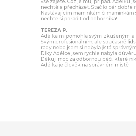
vše zajeté. Což je můj případ. Adélku j
nechtěla přecházet. Stačilo pár dobře mí
Nastávajícím maminkám či maminkám s p
nechte si poradit od odborníka!
TEREZA P.
Adélka mi pomohla svými zkušenými a 
Svým profesionálním, ale současně lids
rady nebo jsem si nebyla jistá správn
Díky Adélce jsem rychle nabyla důvěru
Děkuji moc za odbornou péči, které nikd
Adélka je člověk na správném místě.