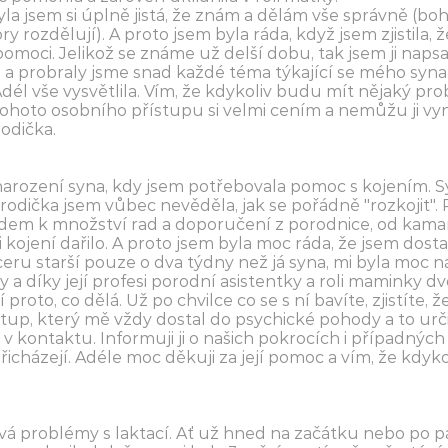
la jsem si úplně jistá, že znám a dělám vše správně (bo
y rozdělují). A proto jsem byla ráda, když jsem zjistila,
omoci. Jelikož se známe už delší dobu, tak jsem ji napsa
a probraly jsme snad každé téma týkající se mého syna.
 Adél vše vysvětlila. Vím, že kdykoliv budu mít nějaký pr
hoto osobního přístupu si velmi cením a nemůžu ji vyna
rodička.
o narození syna, kdy jsem potřebovala pomoc s kojením
rodička jsem vůbec nevěděla, jak se pořádně "rozkojit".
hledem k množství rad a doporučení z porodnice, od kam
ojení dařilo. A proto jsem byla moc ráda, že jsem dosta
u starší pouze o dva týdny než já syna, mi byla moc n
 a díky její profesi porodní asistentky a roli maminky 
í proto, co dělá. Už po chvilce co se s ní bavíte, zjistíte, 
řístup, který mě vždy dostal do psychické pohody a to 
u v kontaktu. Informuji ji o našich pokrocích i případnýc
řicházejí. Adéle moc děkuji za její pomoc a vím, že kdy
roblémy s laktací. Ať už hned na začátku nebo po pár 